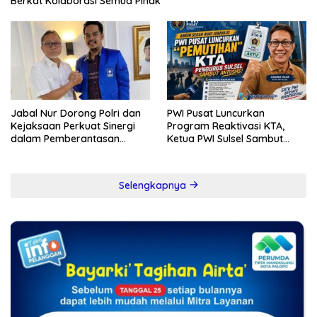
Berkat Kolaborasi Semua Pihak
Jabal Nur Dorong Polri dan
PWI Pusat Luncurkan
Kejaksaan Perkuat Sinergi
Program Reaktivasi KTA,
dalam Pemberantasan
Ketua PWI Sulsel Sambut
Korupsi
Positif Kebijakan Diskresi
Selengkapnya