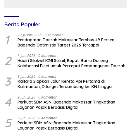
hingga TPS 3R Karebosi
Jadi Rujukan
Berita Populer
1
7 Agustus 2026
0 Komentar
Pendapatan Daerah Makassar Tembus 49 Persen,
Bapenda Optimistis Target 2026 Tercapai
2
8 Juni 2026
0 Komentar
Hadiri Silakwil ICMI Sulsel, Bupati Barru Dorong
Kolaborasi Riset untuk Percepat Pembangunan Daerah
3
8 Juni 2026
0 Komentar
Kaltara Siapkan Jalur Kereta Api Pertama di
Kalimantan, Ditarget Tersambung ke IKN hingga
Malaysia
4
9 Juni 2026
0 Komentar
Perkuat SDM ASN, Bapenda Makassar Tingkatkan
Layanan Pajak Berbasis Digital
5
9 Juni 2026
0 Komentar
Perkuat SDM ASN, Bapenda Makassar Tingkatkan
Layanan Pajak Berbasis Digital