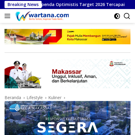
Langsung
 Bapenda Optimistis Target 2026 Tercapai
Breaking News
Pemkab Bar
ke
konten
Beranda
Lifestyle
Kuliner