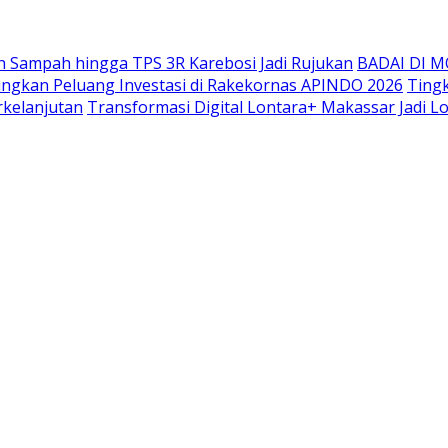
ah Sampah hingga TPS 3R Karebosi Jadi Rujukan
BADAI DI MO
ungkan Peluang Investasi di Rakekornas APINDO 2026
Ting
rkelanjutan
Transformasi Digital Lontara+ Makassar Jadi Lo