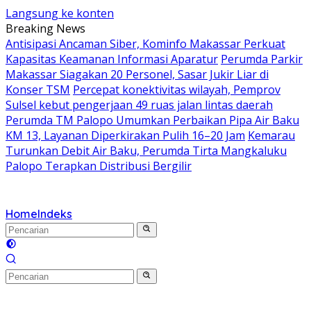
Langsung ke konten
Breaking News
Antisipasi Ancaman Siber, Kominfo Makassar Perkuat
Kapasitas Keamanan Informasi Aparatur
Perumda Parkir
Makassar Siagakan 20 Personel, Sasar Jukir Liar di
Konser TSM
Percepat konektivitas wilayah, Pemprov
Sulsel kebut pengerjaan 49 ruas jalan lintas daerah
Perumda TM Palopo Umumkan Perbaikan Pipa Air Baku
KM 13, Layanan Diperkirakan Pulih 16–20 Jam
Kemarau
Turunkan Debit Air Baku, Perumda Tirta Mangkaluku
Palopo Terapkan Distribusi Bergilir
Home
Indeks