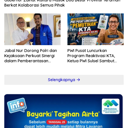
Gubernur Zainal: Kaltara Masuk Dua Besar Provinsi Teraman
Berkat Kolaborasi Semua Pihak
Jabal Nur Dorong Polri dan
PWI Pusat Luncurkan
Kejaksaan Perkuat Sinergi
Program Reaktivasi KTA,
dalam Pemberantasan
Ketua PWI Sulsel Sambut
Korupsi
Positif Kebijakan Diskresi
Selengkapnya