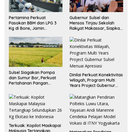
Pertamina Perkuat
Gubernur Sulsel dan
Pasokan BBM dan LPG 3
Mensos Tinjau Sekolah
Kg di Bone, Jamin
Rakyat Makassar, Siapkan
Ketersediaan
Lahan untuk Perluasan
Akses Pendidikan
Sulsel Siagakan Pompa
Dinilai Perkuat Konektivitas
dan Sumur Bor, Perkuat
Wilayah, Program Multi
Pertahanan Pangan
Years Project Gubernur
Hadapi Kekeringan
Sulsel Menuai Apresiasi
Ekstrem
Terkuak: Kopilot Maskapai
Malaysia Tertangkap
Matangkan Pendirian