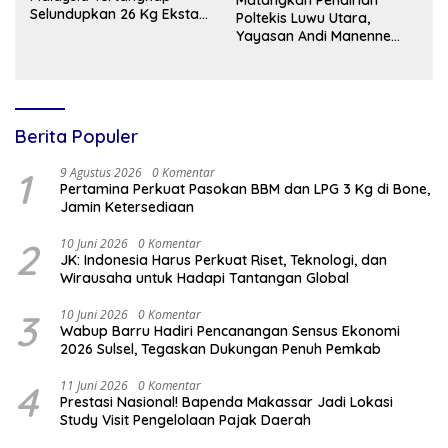
Selundupkan 26 Kg Ekstasi
Poltekis Luwu Utara,
ke Indonesia
Yayasan Andi Manenne
Cendekia Pelajari Model
Vokasi di ITNY Yogyakarta
Berita Populer
1
9 Agustus 2026
0 Komentar
Pertamina Perkuat Pasokan BBM dan LPG 3 Kg di Bone,
Jamin Ketersediaan
2
10 Juni 2026
0 Komentar
JK: Indonesia Harus Perkuat Riset, Teknologi, dan
Wirausaha untuk Hadapi Tantangan Global
3
10 Juni 2026
0 Komentar
Wabup Barru Hadiri Pencanangan Sensus Ekonomi
2026 Sulsel, Tegaskan Dukungan Penuh Pemkab
4
11 Juni 2026
0 Komentar
Prestasi Nasional! Bapenda Makassar Jadi Lokasi
Study Visit Pengelolaan Pajak Daerah