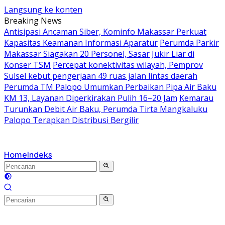
Langsung ke konten
Breaking News
Antisipasi Ancaman Siber, Kominfo Makassar Perkuat
Kapasitas Keamanan Informasi Aparatur
Perumda Parkir
Makassar Siagakan 20 Personel, Sasar Jukir Liar di
Konser TSM
Percepat konektivitas wilayah, Pemprov
Sulsel kebut pengerjaan 49 ruas jalan lintas daerah
Perumda TM Palopo Umumkan Perbaikan Pipa Air Baku
KM 13, Layanan Diperkirakan Pulih 16–20 Jam
Kemarau
Turunkan Debit Air Baku, Perumda Tirta Mangkaluku
Palopo Terapkan Distribusi Bergilir
Home
Indeks