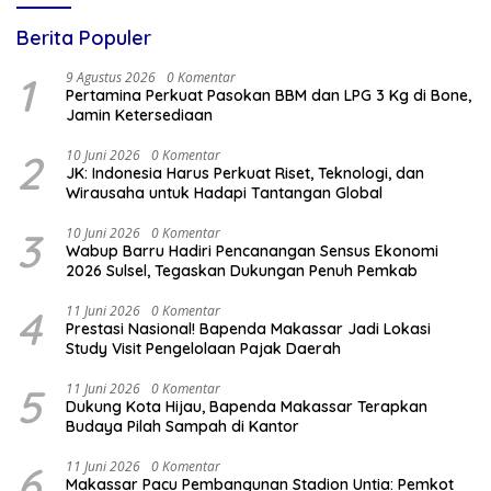
Berita Populer
1
9 Agustus 2026
0 Komentar
Pertamina Perkuat Pasokan BBM dan LPG 3 Kg di Bone,
Jamin Ketersediaan
2
10 Juni 2026
0 Komentar
JK: Indonesia Harus Perkuat Riset, Teknologi, dan
Wirausaha untuk Hadapi Tantangan Global
3
10 Juni 2026
0 Komentar
Wabup Barru Hadiri Pencanangan Sensus Ekonomi
2026 Sulsel, Tegaskan Dukungan Penuh Pemkab
4
11 Juni 2026
0 Komentar
Prestasi Nasional! Bapenda Makassar Jadi Lokasi
Study Visit Pengelolaan Pajak Daerah
5
11 Juni 2026
0 Komentar
Dukung Kota Hijau, Bapenda Makassar Terapkan
Budaya Pilah Sampah di Kantor
6
11 Juni 2026
0 Komentar
Makassar Pacu Pembangunan Stadion Untia: Pemkot