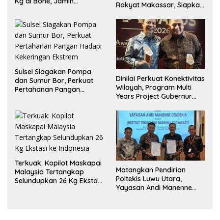
Kg di Bone, Jamin
Rakyat Makassar, Siapkan
Ketersediaan
Lahan untuk Perluasan
Akses Pendidikan
Sulsel Siagakan Pompa
Dinilai Perkuat Konektivitas
dan Sumur Bor, Perkuat
Wilayah, Program Multi
Pertahanan Pangan
Years Project Gubernur
Hadapi Kekeringan
Sulsel Menuai Apresiasi
Ekstrem
Terkuak: Kopilot Maskapai
Matangkan Pendirian
Malaysia Tertangkap
Poltekis Luwu Utara,
Selundupkan 26 Kg Ekstasi
Yayasan Andi Manenne
ke Indonesia
Cendekia Pelajari Model
Vokasi di ITNY Yogyakarta