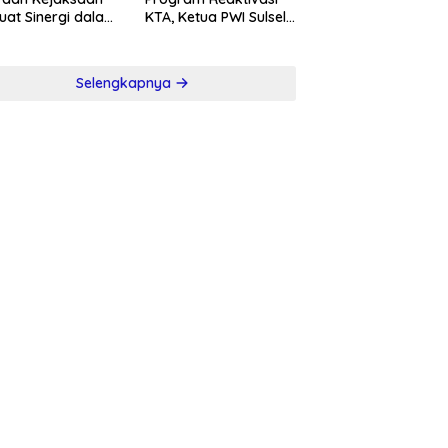
uat Sinergi dalam
KTA, Ketua PWI Sulsel
berantasan
Sambut Positif
psi
Kebijakan Diskresi
Selengkapnya