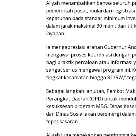
Aliyah menambahkan bahwa seluruh pro
pemerintah pusat, mulai dari registrasi
kepatuhan pada standar minimum invest
dalam jarak maksimal 30 menit dari titi
layanan.
Ia mengapresiasi arahan Gubernur An
mengawal proses koordinasi dengan p
bagi praktik percaloan atau informasi
sangat serius mengawal program ini. K
tingkat kecamatan hingga RT/RW,” teg
Sebagai langkah lanjutan, Pemkot Mak
Perangkat Daerah (OPD) untuk menduku
kesuksesan program MBG. Dinas Keseh
dan Dinas Sosial akan bersinergi dala
tepat sasaran.
Aliyah juga menekankan pentingnya k