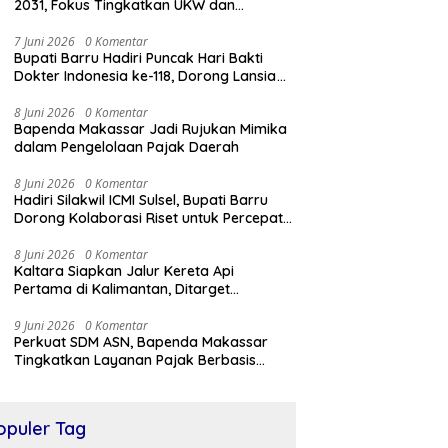
2031, Fokus Tingkatkan UKW dan
Transformasi Digital
7 Juni 2026
0 Komentar
Bupati Barru Hadiri Puncak Hari Bakti
Dokter Indonesia ke-118, Dorong Lansia
Tetap Aktif dan Sehat
8 Juni 2026
0 Komentar
Bapenda Makassar Jadi Rujukan Mimika
dalam Pengelolaan Pajak Daerah
8 Juni 2026
0 Komentar
Hadiri Silakwil ICMI Sulsel, Bupati Barru
Dorong Kolaborasi Riset untuk Percepat
Pembangunan Daerah
8 Juni 2026
0 Komentar
Kaltara Siapkan Jalur Kereta Api
Pertama di Kalimantan, Ditarget
Tersambung ke IKN hingga Malaysia
9 Juni 2026
0 Komentar
Perkuat SDM ASN, Bapenda Makassar
Tingkatkan Layanan Pajak Berbasis
Digital
opuler Tag