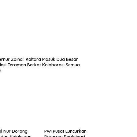
rnur Zainal: Kaltara Masuk Dua Besar
insi Teraman Berkat Kolaborasi Semua
k
l Nur Dorong
PWI Pusat Luncurkan
i dan Kejaksaan
Program Reaktivasi