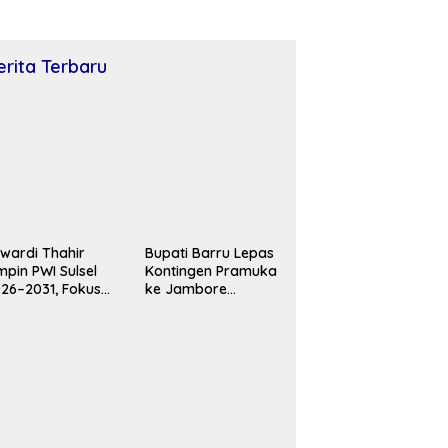
erita Terbaru
wardi Thahir
Bupati Barru Lepas
mpin PWI Sulsel
Kontingen Pramuka
26–2031, Fokus
ke Jambore
ingkatkan UKW
Nasional XII, Pesan
n Transformasi
Jaga Nama Baik
gital
Daerah