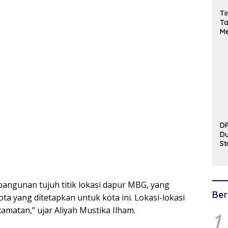
Ti
T
Me
Tr
Pe
S
M
DP
D
St
Ha
hi
St
angunan tujuh titik lokasi dapur MBG, yang
Ber
ota yang ditetapkan untuk kota ini. Lokasi-lokasi
amatan,” ujar Aliyah Mustika Ilham.
1