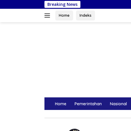
Langsung
Breaking News
Suwardi T
ke
konten
Home
Indeks
Home
Pemerintahan
Nasional