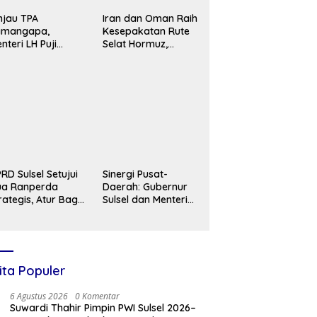
njau TPA
Iran dan Oman Raih
amangapa,
Kesepakatan Rute
nteri LH Puji
Selat Hormuz,
ansformasi
Keamanan Tetap
ngelolaan
Tergantung Gelagat
ampah di
AS
akassar
RD Sulsel Setujui
Sinergi Pusat-
ua Ranperda
Daerah: Gubernur
rategis, Atur Bagi
Sulsel dan Menteri
sil Tambang
LH Pacu Proyek
ngga Perubahan
PSEL Mamminasata
atus Jamkrida
ita Populer
6 Agustus 2026
0 Komentar
Suwardi Thahir Pimpin PWI Sulsel 2026–