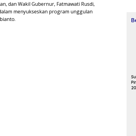
man, dan Wakil Gubernur, Fatmawati Rusdi,
 dalam menyukseskan program unggulan
bianto.
B
Su
Pi
20
T
da
Di