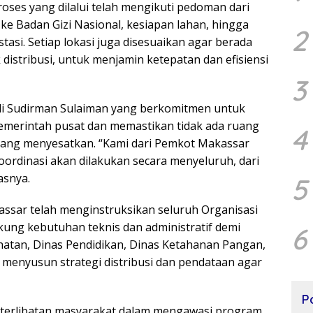
ses yang dilalui telah mengikuti pedoman dari
 ke Badan Gizi Nasional, kesiapan lahan, hingga
2
asi. Setiap lokasi juga disesuaikan agar berada
k distribusi, untuk menjamin ketepatan dan efisiensi
3
di Sudirman Sulaiman yang berkomitmen untuk
emerintah pusat dan memastikan tidak ada ruang
4
 yang menyesatkan. “Kami dari Pemkot Makassar
oordinasi akan dilakukan secara menyeluruh, dari
asnya.
5
assar telah menginstruksikan seluruh Organisasi
ng kebutuhan teknis dan administratif demi
6
atan, Dinas Pendidikan, Dinas Ketahanan Pangan,
m menyusun strategi distribusi dan pendataan agar
P
eterlibatan masyarakat dalam mengawasi program