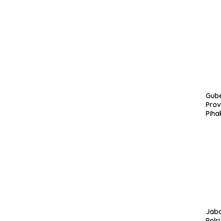
Gube
Prov
Piha
Jaba
Polr