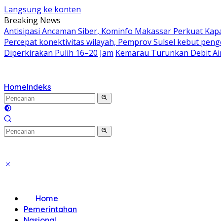
Langsung ke konten
Breaking News
Antisipasi Ancaman Siber, Kominfo Makassar Perkuat Kap
Percepat konektivitas wilayah, Pemprov Sulsel kebut penge
Diperkirakan Pulih 16–20 Jam
Kemarau Turunkan Debit Air
Home
Indeks
Home
Pemerintahan
Nasional