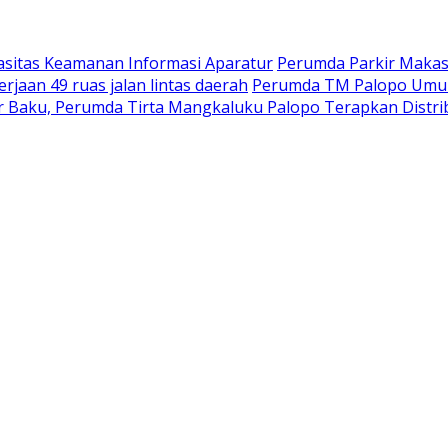
asitas Keamanan Informasi Aparatur
Perumda Parkir Makass
rjaan 49 ruas jalan lintas daerah
Perumda TM Palopo Umum
 Baku, Perumda Tirta Mangkaluku Palopo Terapkan Distribu