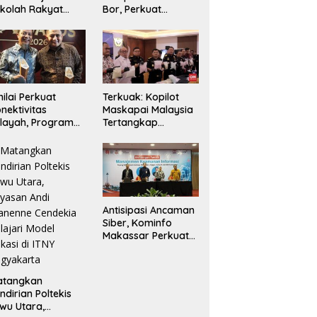
kolah Rakyat
Bor, Perkuat
kassar, Siapkan
Pertahanan Pangan
han untuk
Hadapi Kekeringan
rluasan Akses
Ekstrem
ndidikan
nilai Perkuat
Terkuak: Kopilot
nektivitas
Maskapai Malaysia
layah, Program
Tertangkap
lti Years Project
Selundupkan 26 Kg
bernur Sulsel
Ekstasi ke Indonesia
nuai Apresiasi
Antisipasi Ancaman
Siber, Kominfo
Makassar Perkuat
Kapasitas
Keamanan
Informasi Aparatur
atangkan
ndirian Poltekis
wu Utara,