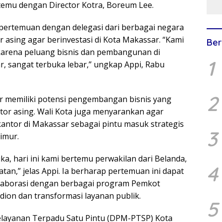
Ya
emu dengan Director Kotra, Boreum Lee.
M
Pe
pertemuan dengan delegasi dari berbagai negara
Vo
Y
 asing agar berinvestasi di Kota Makassar. “Kami
Ber
karena peluang bisnis dan pembangunan di
1
r, sangat terbuka lebar,” ungkap Appi, Rabu
2
memiliki potensi pengembangan bisnis yang
stor asing. Wali Kota juga menyarankan agar
ntor di Makassar sebagai pintu masuk strategis
3
imur.
a, hari ini kami bertemu perwakilan dari Belanda,
4
atan,” jelas Appi. Ia berharap pertemuan ini dapat
laborasi dengan berbagai program Pemkot
on dan transformasi layanan publik.
5
layanan Terpadu Satu Pintu (DPM-PTSP) Kota