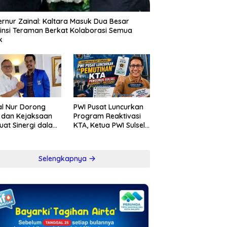
rnur Zainal: Kaltara Masuk Dua Besar
insi Teraman Berkat Kolaborasi Semua
k
l Nur Dorong
PWI Pusat Luncurkan
i dan Kejaksaan
Program Reaktivasi
uat Sinergi dalam
KTA, Ketua PWI Sulsel
berantasan
Sambut Positif
psi
Kebijakan Diskresi
Selengkapnya