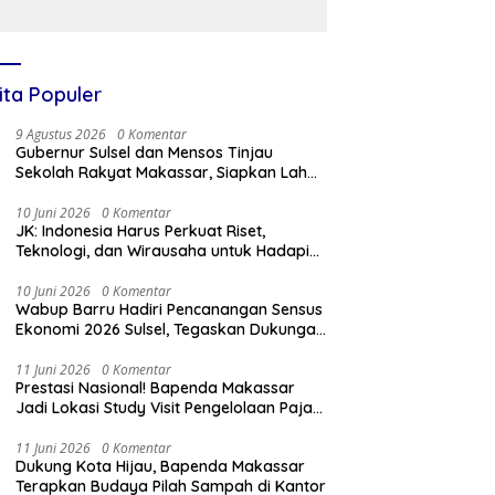
yasan Andi
anenne Cendekia
lajari Model
kasi di ITNY
ogyakarta
ita Populer
9 Agustus 2026
0 Komentar
Gubernur Sulsel dan Mensos Tinjau
Sekolah Rakyat Makassar, Siapkan Lahan
untuk Perluasan Akses Pendidikan
10 Juni 2026
0 Komentar
JK: Indonesia Harus Perkuat Riset,
Teknologi, dan Wirausaha untuk Hadapi
Tantangan Global
10 Juni 2026
0 Komentar
Wabup Barru Hadiri Pencanangan Sensus
Ekonomi 2026 Sulsel, Tegaskan Dukungan
Penuh Pemkab
11 Juni 2026
0 Komentar
Prestasi Nasional! Bapenda Makassar
Jadi Lokasi Study Visit Pengelolaan Pajak
Daerah
11 Juni 2026
0 Komentar
Dukung Kota Hijau, Bapenda Makassar
Terapkan Budaya Pilah Sampah di Kantor