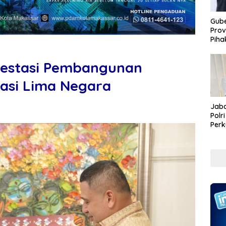
Gube
Prov
Piha
vestasi Pembangunan
asi Lima Negara
Jaba
Polr
Perk
Pem
Koru