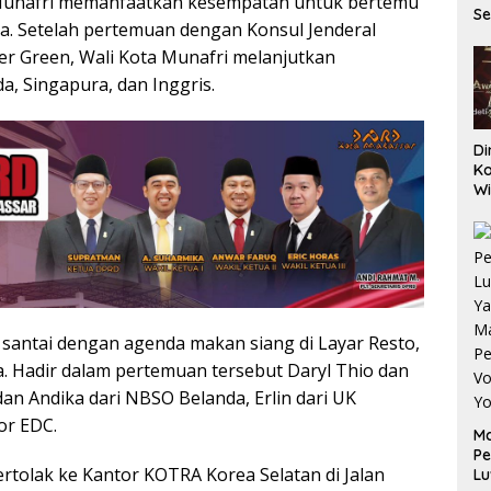
 Munafri memanfaatkan kesempatan untuk bertemu
Se
a. Setelah pertemuan dengan Konsul Jenderal
Ma
La
her Green, Wali Kota Munafri melanjutkan
Pe
a, Singapura, dan Inggris.
Pe
Di
Ko
Wi
Mu
Gu
Me
santai dengan agenda makan siang di Layar Resto,
. Hadir dalam pertemuan tersebut Daryl Thio dan
an Andika dari NBSO Belanda, Erlin dari UK
or EDC.
M
Pe
ertolak ke Kantor KOTRA Korea Selatan di Jalan
Lu