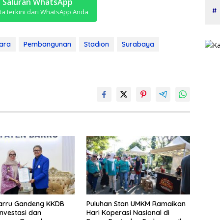
i Saluran WhatsApp
ta terkini dari WhatsApp Anda
ara
Pembangunan
Stadion
Surabaya
Barru Gandeng KKDB
Puluhan Stan UMKM Ramaikan
Investasi dan
Hari Koperasi Nasional di